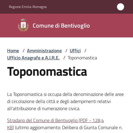
Vai al contenuto
Vai alla navigazione
Vai al footer
Regione Emilia-Romagna
Comune di
Comune di Bentivoglio
Bentivoglio
Home
/
Amministrazione
/
Uffici
/
Amministrazione
Ufficio Anagrafe e A.I.R.E.
/
Toponomastica
Menu selezionato
Toponomastica
Novità
Servizi
La Toponomastica si occupa della denominazione delle aree
di circolazione della città e degli adempimenti relativi
Vivere
all'attribuzione di numerazione civica.
Bentivoglio
Stradario del Comune di Bentivoglio
(
PDF
-
128,4
KB
)
(ultimo aggiornamento: Delibera di Giunta Comunale n.