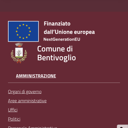
l
i
n
e
Tutti
Comune di
gli
Bentivoglio
argomenti...
AMMINISTRAZIONE
Seguici
su
Organi di governo
Aree amministrative
Uffici
Politici