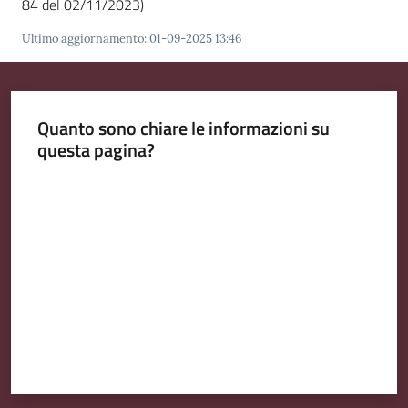
84 del 02/11/2023)
Ultimo aggiornamento
:
01-09-2025 13:46
Amministrazione
Trasparente
A
Quanto sono chiare le informazioni su
l
questa pagina?
b
o
Valuta da 1 a 5 stelle
P
r
e
t
o
r
i
o
o
n