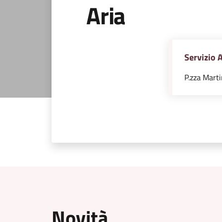
Aria
Servizio 
P.zza Martir
Novità