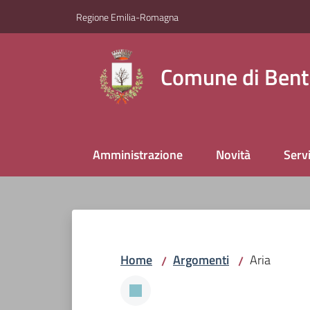
Vai al contenuto
Vai alla navigazione
Vai al footer
Regione Emilia-Romagna
Comune di Bent
Amministrazione
Novità
Servi
Home
Argomenti
Aria
/
/