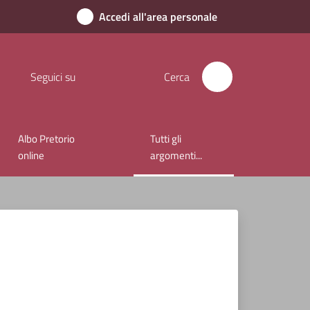
Accedi all'area personale
Seguici su
Cerca
Albo Pretorio
Tutti gli
Menu selezionato
online
argomenti...