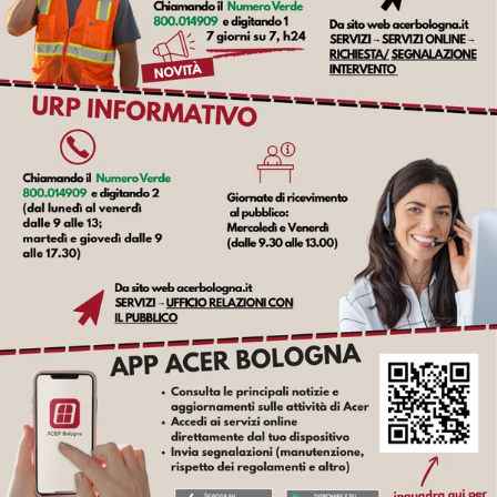
l
i
n
e
Tutti
gli
argomenti...
Seguici
su