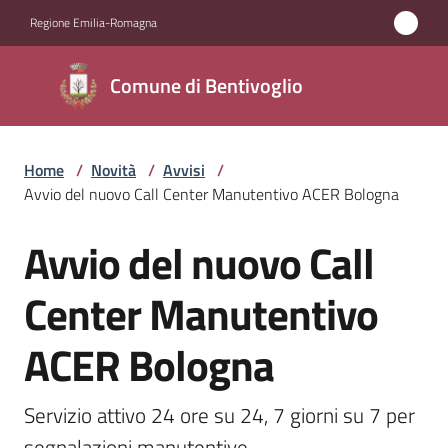
Vai al contenuto
Vai alla navigazione
Vai al footer
Regione Emilia-Romagna
Comune di
Comune di Bentivoglio
Bentivoglio
Home
/
Novità
/
Avvisi
/
Amministrazione
Avvio del nuovo Call Center Manutentivo ACER Bologna
Novità
Avvio del nuovo Call
Salta al contenuto
Menu selezionato
Servizi
Center Manutentivo
ACER Bologna
Vivere
Bentivoglio
Servizio attivo 24 ore su 24, 7 giorni su 7 per 
segnalazioni manutentive