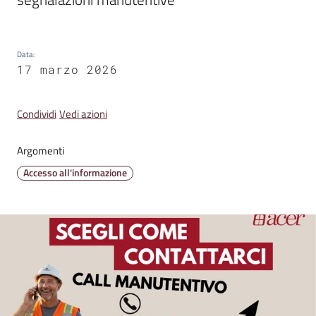
Amministrazione
Trasparente
Data
:
17 marzo 2026
A
l
Condividi
Vedi azioni
b
o
Argomenti
P
Accesso all'informazione
r
e
t
o
r
i
o
o
n