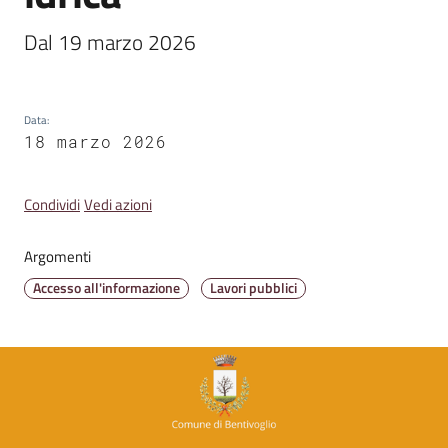
Dal 19 marzo 2026
Amministrazione
Trasparente
Data
:
A
18 marzo 2026
l
b
o
Condividi
Vedi azioni
P
r
Argomenti
e
Accesso all'informazione
Lavori pubblici
t
o
r
i
o
o
n