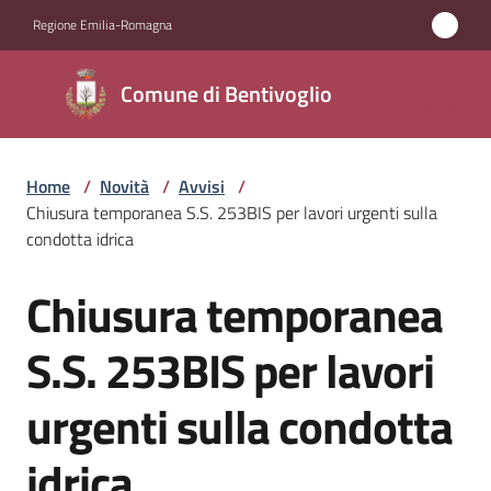
Vai al contenuto
Vai alla navigazione
Vai al footer
Regione Emilia-Romagna
Comune di
Comune di Bentivoglio
Bentivoglio
Home
/
Novità
/
Avvisi
/
Amministrazione
Chiusura temporanea S.S. 253BIS per lavori urgenti sulla
condotta idrica
Novità
Menu selezionato
Chiusura temporanea
Salta al contenuto
Servizi
S.S. 253BIS per lavori
Vivere
urgenti sulla condotta
Bentivoglio
idrica