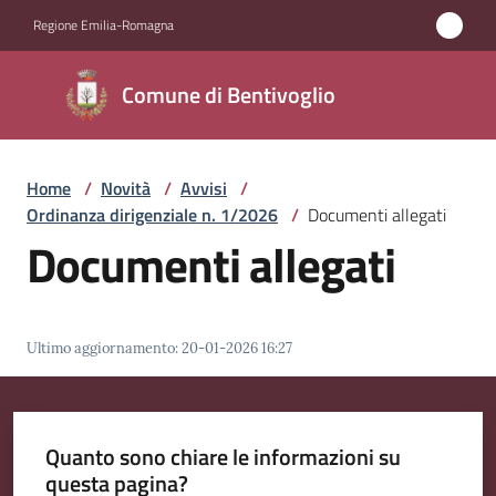
Vai al contenuto
Vai alla navigazione
Vai al footer
Regione Emilia-Romagna
Comune di
Comune di Bentivoglio
Bentivoglio
Home
/
Novità
/
Avvisi
/
Amministrazione
Ordinanza dirigenziale n. 1/2026
/
Documenti allegati
Documenti allegati
Novità
Menu selezionato
Servizi
Ultimo aggiornamento
:
20-01-2026 16:27
Vivere
Bentivoglio
Quanto sono chiare le informazioni su
questa pagina?