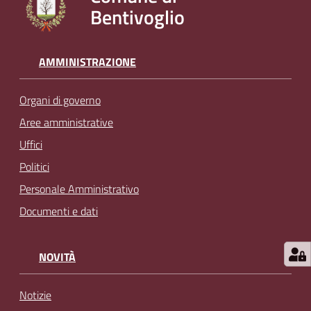
Bentivoglio
l
i
n
e
AMMINISTRAZIONE
Organi di governo
Tutti
gli
Aree amministrative
argomenti...
Uffici
Politici
Personale Amministrativo
Seguici
Documenti e dati
su
NOVITÀ
Notizie