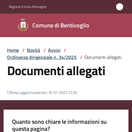
Vai al contenuto
Vai alla navigazione
Vai al footer
Regione Emilia-Romagna
Comune di
Comune di Bentivoglio
Bentivoglio
Home
/
Novità
/
Avvisi
/
Amministrazione
Ordinanza dirigenziale n. 34/2025
/
Documenti allegati
Documenti allegati
Novità
Menu selezionato
Servizi
Ultimo aggiornamento
:
31-12-2025 13:56
Vivere
Bentivoglio
Quanto sono chiare le informazioni su
questa pagina?