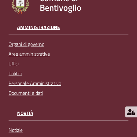
Bentivoglio
l
i
n
e
AMMINISTRAZIONE
Organi di governo
Tutti
gli
Aree amministrative
argomenti...
Uffici
Politici
Personale Amministrativo
Seguici
Documenti e dati
su
NOVITÀ
Notizie