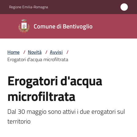
Vai al contenuto
Vai alla navigazione
Vai al footer
Regione Emilia-Romagna
Comune di
Comune di Bentivoglio
Bentivoglio
Home
/
Novità
/
Avvisi
/
Amministrazione
Erogatori d'acqua microfiltrata
Novità
Erogatori d'acqua
Salta al contenuto
Menu selezionato
Servizi
microfiltrata
Vivere
Dal 30 maggio sono attivi i due erogatori sul 
Bentivoglio
territorio