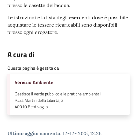
l
presso le casette dell'acqua.
i
Le istruzioni e la lista degli esercenti dove è possibile
n
acquistare le tessere ricaricabili sono disponibili
e
presso ogni erogatore.
Tutti
gli
A cura di
argomenti...
Questa pagina è gestita da
Servizio Ambiente
Seguici
su
Gestisce il verde pubblico e le pratiche ambientali
P.zza Martiri della Libertà, 2
40010
Bentivoglio
Ultimo aggiornamento
:
12-12-2025, 12:26