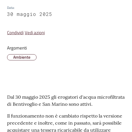
Data
:
30 maggio 2025
Amministrazione
Trasparente
Condividi
Vedi azioni
A
l
Argomenti
b
Ambiente
o
P
r
e
t
o
Contenuto
Dal 30 maggio 2025 gli erogatori d'acqua microfiltrata
r
di Bentivoglio e San Marino sono attivi.
i
o
Il funzionamento non è cambiato rispetto la versione
o
precedente e inoltre, come in passato, sarà possibile
n
acquistare una tessera ricaricabile da utilizzare