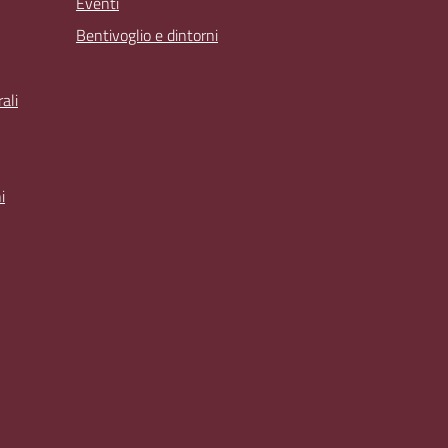
Eventi
Bentivoglio e dintorni
ali
i