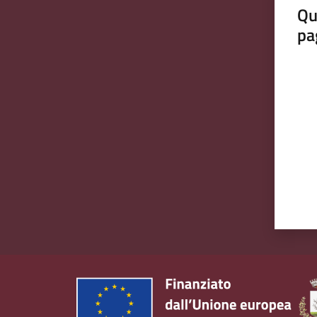
Qu
pa
Valut