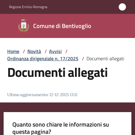
Vai al contenuto
Vai alla navigazione
Vai al footer
Regione Emilia-Romagna
Comune di
Comune di Bentivoglio
Bentivoglio
Home
/
Novità
/
Avvisi
/
Amministrazione
Ordinanza dirigenziale n. 17/2025
/
Documenti allegati
Documenti allegati
Novità
Menu selezionato
Servizi
Ultimo aggiornamento
:
12-12-2025 13:11
Vivere
Bentivoglio
Quanto sono chiare le informazioni su
questa pagina?