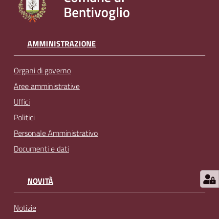
Bentivoglio
l
i
n
e
AMMINISTRAZIONE
Organi di governo
Tutti
gli
Aree amministrative
argomenti...
Uffici
Politici
Personale Amministrativo
Seguici
Documenti e dati
su
NOVITÀ
Notizie