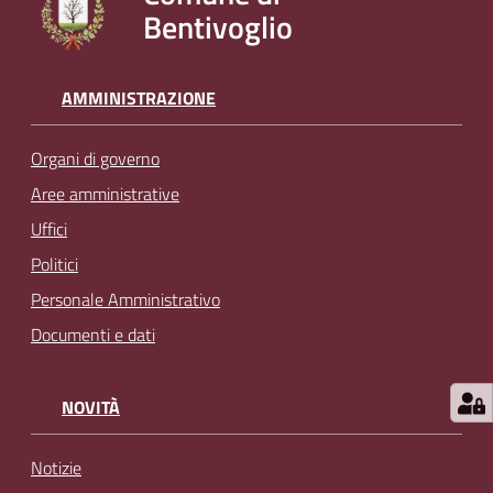
Bentivoglio
l
i
n
e
AMMINISTRAZIONE
Organi di governo
Tutti
gli
Aree amministrative
argomenti...
Uffici
Politici
Personale Amministrativo
Seguici
Documenti e dati
su
NOVITÀ
Notizie