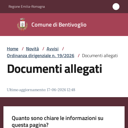
Vai al contenuto
Vai alla navigazione
Vai al footer
Regione Emilia-Romagna
Comune di
Comune di Bentivoglio
Bentivoglio
Home
/
Novità
/
Avvisi
/
Amministrazione
Ordinanza dirigenziale n. 19/2026
/
Documenti allegati
Documenti allegati
Novità
Menu selezionato
Servizi
Ultimo aggiornamento
:
17-06-2026 12:48
Vivere
Bentivoglio
Quanto sono chiare le informazioni su
questa pagina?