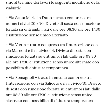
sino al termine dei lavori le seguenti modifiche della
l
viabilità:
i
n
- Via Santa Maria in Duno - tratto compreso tra i
e
numeri civici 20 e 70: Divieto di sosta con rimozione
forzata su entrambi i lati dalle ore 08:30 alle ore 17:30
Tutti
e istituzione senso unico alternato
gli
- Via Vietta – tratto compreso tra l’intersezione con
argomenti...
via Marconi e il n. civico 14: Divieto di sosta con
rimozione forzata su entrambi i lati dalle ore 08:30
alle ore 17:30 e istituzione senso unico alternato con
Seguici
possibilità di chiusura temporanea
su
- Via Romagnoli – tratto in entrata compreso tra
l’intersezione con via Saliceto e il n. civico 10: Divieto
di sosta con rimozione forzata su entrambi i lati dalle
ore 08:30 alle ore 17:30 e istituzione senso unico
alternato con possibilità di chiusura temporanea