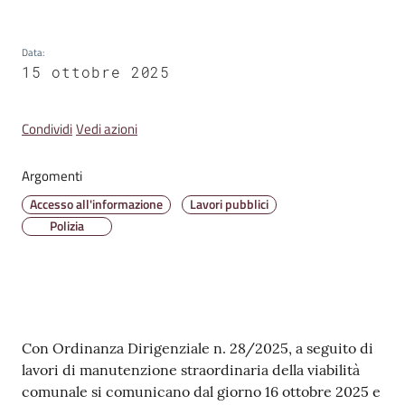
Amministrazione
Data
:
Trasparente
15 ottobre 2025
A
Condividi
Vedi azioni
l
b
Argomenti
o
P
Accesso all'informazione
Lavori pubblici
r
Polizia
e
t
o
r
i
Contenuto
Con Ordinanza Dirigenziale n. 28/2025, a seguito di
o
lavori di manutenzione straordinaria della viabilità
o
comunale si comunicano dal giorno 16 ottobre 2025 e
n