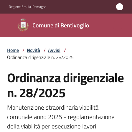
Vai al contenuto
Vai alla navigazione
Vai al footer
Regione Emilia-Romagna
Comune di
Comune di Bentivoglio
Bentivoglio
Home
/
Novità
/
Avvisi
/
Amministrazione
Ordinanza dirigenziale n. 28/2025
Novità
Ordinanza dirigenziale
Salta al contenuto
Menu selezionato
Servizi
n. 28/2025
Vivere
Manutenzione straordinaria viabilità 
Bentivoglio
comunale anno 2025 - regolamentazione 
della viabilità per esecuzione lavori