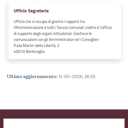
l
Ufficio Segreteria
i
n
Ufficio che si occupa di gestire i rapporti tra
e
l'Amministrazione e tutti i Servizi comunali; inoltre è l'ufficio
di supporto degli organi istituzionali. Gestisce le
comunicazioni con gli Amministratori ed i Consiglieri
Tutti
P.zza Martiri della Libertà, 2
gli
40010
Bentivoglio
argomenti...
Ultimo aggiornamento
:
11-05-2026, 18:26
Seguici
su