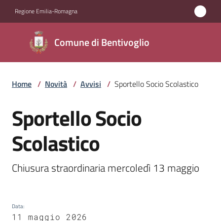
Vai al contenuto
Vai alla navigazione
Vai al footer
Regione Emilia-Romagna
Comune di
Comune di Bentivoglio
Bentivoglio
Home
/
Novità
/
Avvisi
/
Sportello Socio Scolastico
Amministrazione
Sportello Socio
Salta al contenuto
Novità
Menu selezionato
Scolastico
Servizi
Chiusura straordinaria mercoledì 13 maggio
Vivere
Bentivoglio
Data
:
11 maggio 2026