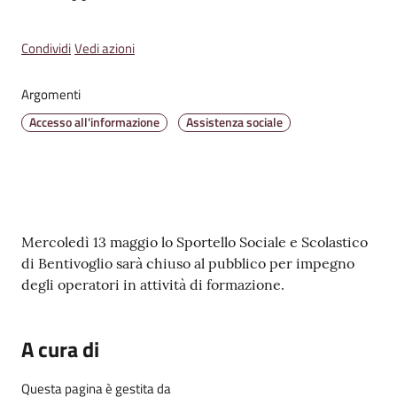
Amministrazione
Condividi
Vedi azioni
Trasparente
Argomenti
A
Accesso all'informazione
Assistenza sociale
l
b
o
P
r
Contenuto
e
Mercoledì 13 maggio lo Sportello Sociale e Scolastico
t
di Bentivoglio sarà chiuso al pubblico per impegno
o
degli operatori in attività di formazione.
r
i
A cura di
o
o
Questa pagina è gestita da
n