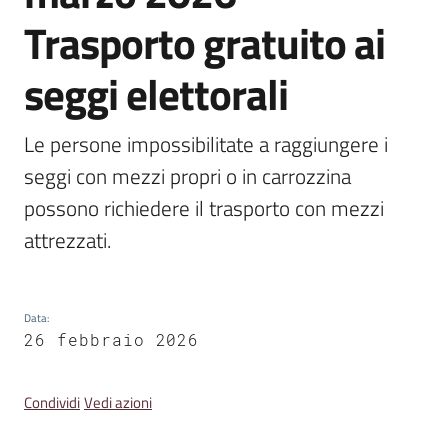
Trasporto gratuito ai
Amministrazione
Trasparente
seggi elettorali
A
Le persone impossibilitate a raggiungere i 
l
seggi con mezzi propri o in carrozzina 
b
o
possono richiedere il trasporto con mezzi 
P
attrezzati.
r
e
t
o
Data
:
26 febbraio 2026
r
i
o
Condividi
Vedi azioni
o
n