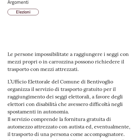
Argomenti
l
Elezioni
i
n
e
Tutti
Contenuto
gli
Le persone impossibilitate a raggiungere i seggi con
argomenti...
mezzi propri o in carrozzina possono richiedere il
trasporto con mezzi attrezzati.
L’Ufficio Elettorale del Comune di Bentivoglio
Seguici
organizza il servizio di trasporto gratuito per il
su
raggiungimento dei seggi elettorali, a favore degli
elettori con disabilità che avessero difficoltà negli
spostamenti in autonomia.
Il servizio comprende la fornitura gratuita di
automezzo attrezzato con autista ed, eventualmente,
il trasporto di una persona come accompagnatore.