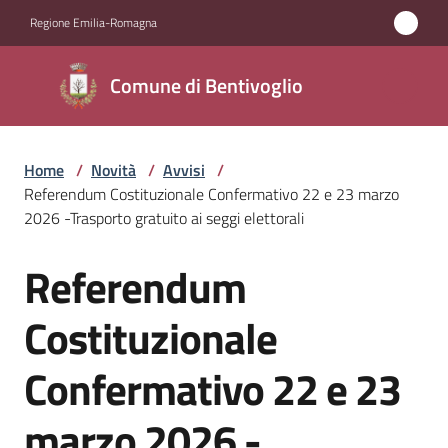
Vai al contenuto
Vai alla navigazione
Vai al footer
Regione Emilia-Romagna
Comune di
Comune di Bentivoglio
Bentivoglio
Home
/
Novità
/
Avvisi
/
Amministrazione
Referendum Costituzionale Confermativo 22 e 23 marzo
2026 -Trasporto gratuito ai seggi elettorali
Novità
Menu selezionato
Referendum
Salta al contenuto
Servizi
Costituzionale
Vivere
Confermativo 22 e 23
Bentivoglio
marzo 2026 -