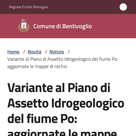
Vai al contenuto
Vai alla navigazione
Vai al footer
Regione Emilia-Romagna
Comune di
Comune di Bentivoglio
Bentivoglio
Home
/
Novità
/
Notizie
/
Amministrazione
Variante al Piano di Assetto Idrogeologico del fiume Po:
aggiornate le mappe di rischio
Novità
Menu selezionato
Variante al Piano di
Salta al contenuto
Servizi
Assetto Idrogeologico
Vivere
del fiume Po:
Bentivoglio
aggiornate le mappe