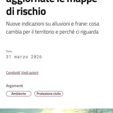
di rischio
Amministrazione
Trasparente
Nuove indicazioni su alluvioni e frane: cosa 
cambia per il territorio e perché ci riguarda 
A
l
b
o
Data
:
P
31 marzo 2026
r
e
Condividi
Vedi azioni
t
o
Argomenti
r
i
Ambiente
Protezione civile
o
o
n