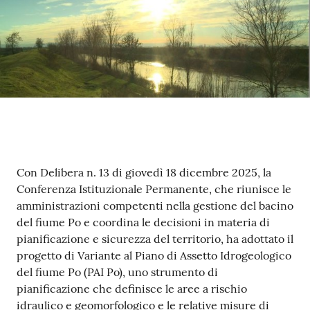
l
i
n
e
Tutti
gli
argomenti...
Contenuto
Con Delibera n. 13 di giovedì 18 dicembre 2025, la
Conferenza Istituzionale Permanente, che riunisce le
Seguici
amministrazioni competenti nella gestione del bacino
su
del fiume Po e coordina le decisioni in materia di
pianificazione e sicurezza del territorio, ha adottato il
progetto di Variante al Piano di Assetto Idrogeologico
del fiume Po (PAI Po), uno strumento di
pianificazione che definisce le aree a rischio
idraulico e geomorfologico e le relative misure di