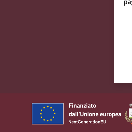
pa
Valut