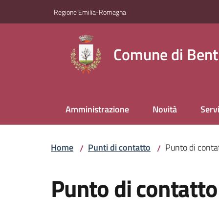
Vai al contenuto
Vai alla navigazione
Vai al footer
Regione Emilia-Romagna
Comune di Bent
Amministrazione
Novità
Servi
Home
Punti di contatto
Punto di contat
/
/
Salta al contenuto
Punto di contatto