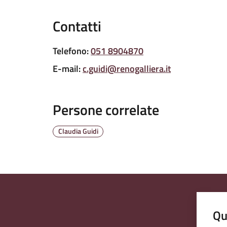
Contatti
Telefono
:
051 8904870
E-mail
:
c.guidi@renogalliera.it
Persone correlate
Claudia Guidi
Qu