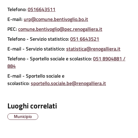
Telefono
:
0516643511
Amministrazione
E-mail
:
urp@comune.bentivoglio.bo.it
Trasparente
PEC
:
comune.bentivoglio@pec.renogalliera.it
Telefono
- Servizio statistico
:
051 6643521
A
l
E-mail
- Servizio statistico
:
statistica@renogalliera.it
b
Telefono
- Sportello sociale e scolastico
:
051 8904881 /
o
884
P
E-mail
- Sportello sociale e
r
scolastico
:
sportello.sociale.be@renogalliera.it
e
t
o
Luoghi correlati
r
i
Municipio
o
o
n