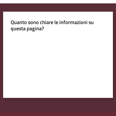
l
i
n
Quanto sono chiare le informazioni su
e
questa pagina?
Tutti
Valuta da 1 a 5 stelle
gli
argomenti...
Seguici
su