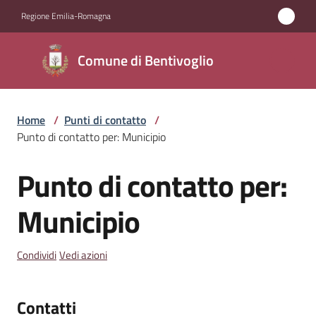
Vai al contenuto
Vai alla navigazione
Vai al footer
Regione Emilia-Romagna
Comune di
Comune di Bentivoglio
Bentivoglio
Home
/
Punti di contatto
/
Amministrazione
Punto di contatto per: Municipio
Novità
Punto di contatto per:
Salta al contenuto
Servizi
Municipio
Vivere
Condividi
Vedi azioni
Bentivoglio
Contatti