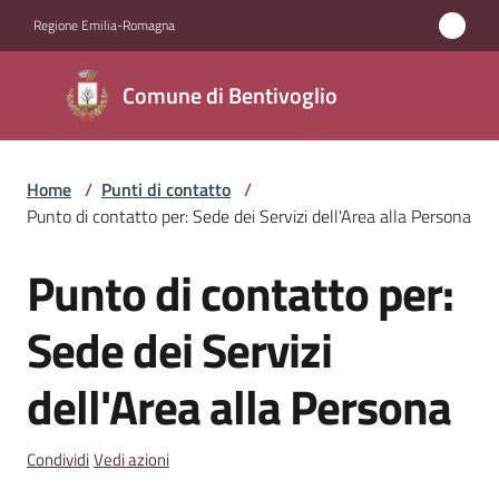
Vai al contenuto
Vai alla navigazione
Vai al footer
Regione Emilia-Romagna
Comune di
Comune di Bentivoglio
Bentivoglio
Home
/
Punti di contatto
/
Amministrazione
Punto di contatto per: Sede dei Servizi dell'Area alla Persona
Novità
Punto di contatto per:
Salta al contenuto
Servizi
Sede dei Servizi
dell'Area alla Persona
Vivere
Bentivoglio
Condividi
Vedi azioni