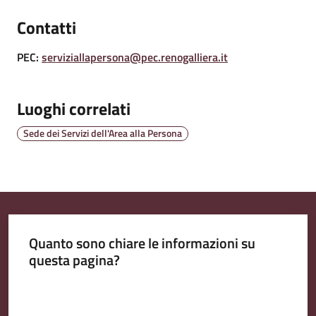
Contatti
Amministrazione
Trasparente
PEC
:
serviziallapersona@pec.renogalliera.it
A
Luoghi correlati
l
b
Sede dei Servizi dell'Area alla Persona
o
P
r
e
t
o
Quanto sono chiare le informazioni su
r
questa pagina?
i
o
Valuta da 1 a 5 stelle
o
n