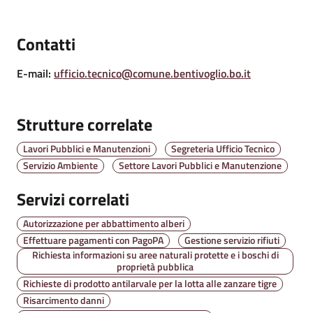
Amministrazione
Contatti
Trasparente
E-mail
:
ufficio.tecnico@comune.bentivoglio.bo.it
A
l
Strutture correlate
b
o
Lavori Pubblici e Manutenzioni
Segreteria Ufficio Tecnico
P
Servizio Ambiente
Settore Lavori Pubblici e Manutenzione
r
e
Servizi correlati
t
o
Autorizzazione per abbattimento alberi
r
Effettuare pagamenti con PagoPA
Gestione servizio rifiuti
Richiesta informazioni su aree naturali protette e i boschi di
i
proprietà pubblica
o
Richieste di prodotto antilarvale per la lotta alle zanzare tigre
o
Risarcimento danni
n