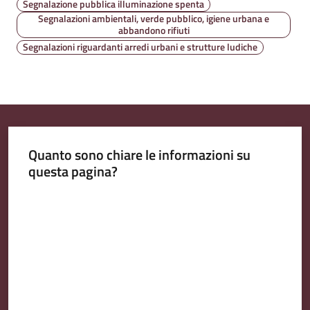
Segnalazione pubblica illuminazione spenta
l
Segnalazioni ambientali, verde pubblico, igiene urbana e
i
abbandono rifiuti
n
Segnalazioni riguardanti arredi urbani e strutture ludiche
e
Tutti
gli
argomenti...
Quanto sono chiare le informazioni su
questa pagina?
Seguici
Valuta da 1 a 5 stelle
su