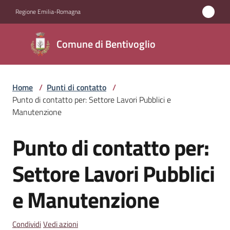
Vai al contenuto
Vai alla navigazione
Vai al footer
Regione Emilia-Romagna
Comune di
Comune di Bentivoglio
Bentivoglio
Home
/
Punti di contatto
/
Amministrazione
Punto di contatto per: Settore Lavori Pubblici e
Manutenzione
Novità
Punto di contatto per:
Salta al contenuto
Servizi
Settore Lavori Pubblici
Vivere
e Manutenzione
Bentivoglio
Condividi
Vedi azioni