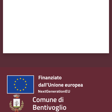
l
i
n
e
Tutti
gli
argomenti...
Seguici
su
Comune di
Bentivoglio