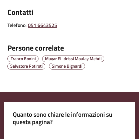
Contatti
Amministrazione
Trasparente
Telefono
:
051 6643525
A
Persone correlate
l
b
Franco Bonini
Mayar El Idrissi Moulay Mehdi
o
Salvatore Rotiroti
Simone Bignardi
P
r
e
t
o
r
Quanto sono chiare le informazioni su
i
questa pagina?
o
o
Valuta da 1 a 5 stelle
n