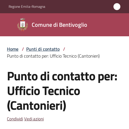
Vai al contenuto
Vai alla navigazione
Vai al footer
Regione Emilia-Romagna
Comune di
Comune di Bentivoglio
Bentivoglio
Home
/
Punti di contatto
/
Amministrazione
Punto di contatto per: Ufficio Tecnico (Cantonieri)
Novità
Punto di contatto per:
Salta al contenuto
Servizi
Ufficio Tecnico
(Cantonieri)
Vivere
Bentivoglio
Condividi
Vedi azioni