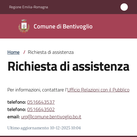
Vai al contenuto
Vai alla navigazione
Vai al footer
Regione Emilia-Romagna
Comune di
Comune di Bentivoglio
Bentivoglio
Home
/
Richiesta di assistenza
Amministrazione
Richiesta di assistenza
Novità
Servizi
Per informazioni, contattare l'
Ufficio Relazioni con il Pubblico
telefono:
0516643537
Vivere
telefono:
0516643502
Bentivoglio
email:
urp@comune.bentivoglio.bo.it
Ultimo aggiornamento
:
10-12-2025 10:04