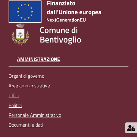
l
i
n
e
Comune di
Bentivoglio
Tutti
gli
AMMINISTRAZIONE
argomenti...
Organi di governo
Aree amministrative
Seguici
su
Uffici
Politici
Personale Amministrativo
Documenti e dati