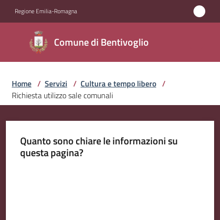
Vai al contenuto
Vai alla navigazione
Vai al footer
Regione Emilia-Romagna
Comune di
Comune di Bentivoglio
Bentivoglio
Home
/
Servizi
/
Cultura e tempo libero
/
Amministrazione
Richiesta utilizzo sale comunali
Novità
Quanto sono chiare le informazioni su
Servizi
questa pagina?
Menu selezionato
Vivere
Valuta da 1 a 5 stelle
Bentivoglio