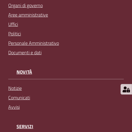
l
Organi di governo
i
Aree amministrative
n
Uffici
e
Politici
Personale Amministrativo
Tutti
gli
Documenti e dati
argomenti...
NOVITÀ
Seguici
Notizie
su
Comunicati
Avvisi
SERVIZI