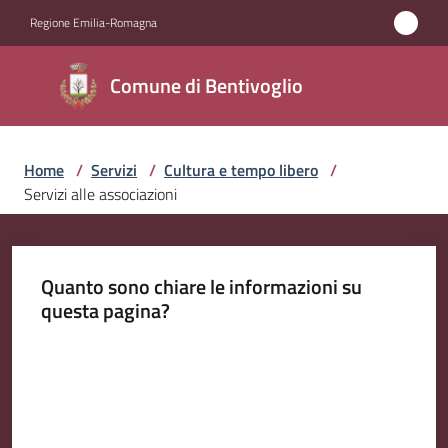
Vai al contenuto
Vai alla navigazione
Vai al footer
Regione Emilia-Romagna
Comune di
Comune di Bentivoglio
Bentivoglio
Home
/
Servizi
/
Cultura e tempo libero
/
Amministrazione
Servizi alle associazioni
Novità
Quanto sono chiare le informazioni su
Servizi
questa pagina?
Menu selezionato
Vivere
Valuta da 1 a 5 stelle
Bentivoglio