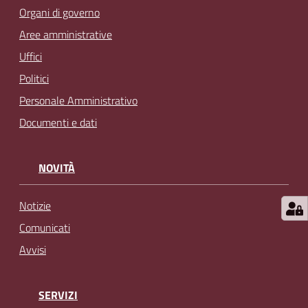
l
Organi di governo
i
Aree amministrative
n
Uffici
e
Politici
Personale Amministrativo
Tutti
gli
Documenti e dati
argomenti...
NOVITÀ
Seguici
Notizie
su
Comunicati
Avvisi
SERVIZI