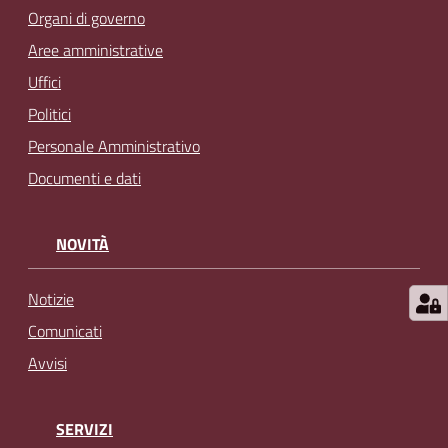
l
Organi di governo
i
Aree amministrative
n
Uffici
e
Politici
Personale Amministrativo
Tutti
gli
Documenti e dati
argomenti...
NOVITÀ
Seguici
Notizie
su
Comunicati
Avvisi
SERVIZI