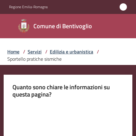
Vai al contenuto
Vai alla navigazione
Vai al footer
Regione Emilia-Romagna
Comune di
Comune di Bentivoglio
Bentivoglio
Home
/
Servizi
/
Edilizia e urbanistica
/
Amministrazione
Sportello pratiche sismiche
Novità
Quanto sono chiare le informazioni su
Servizi
questa pagina?
Menu selezionato
Vivere
Valuta da 1 a 5 stelle
Bentivoglio