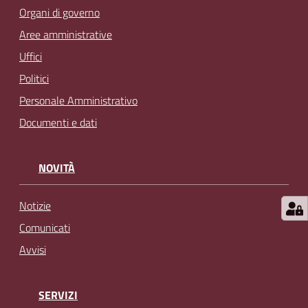
l
Organi di governo
i
Aree amministrative
n
Uffici
e
Politici
Personale Amministrativo
Tutti
gli
Documenti e dati
argomenti...
NOVITÀ
Seguici
Notizie
su
Comunicati
Avvisi
SERVIZI