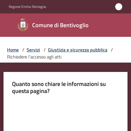
Vai al contenuto
Vai alla navigazione
Vai al footer
Regione Emilia-Romagna
Comune di
Comune di Bentivoglio
Bentivoglio
Home
/
Servizi
/
Giustizia e sicurezza pubblica
/
Amministrazione
Richiedere l'accesso agli atti
Novità
Quanto sono chiare le informazioni su
Servizi
questa pagina?
Menu selezionato
Vivere
Valuta da 1 a 5 stelle
Bentivoglio