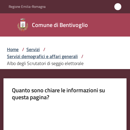
Vai al contenuto
Vai alla navigazione
Vai al footer
Regione Emilia-Romagna
Comune di
Comune di Bentivoglio
Bentivoglio
Home
/
Servizi
/
Amministrazione
Servizi demografici e affari generali
/
Albo degli Scrutatori di seggio elettorale
Novità
Servizi
Quanto sono chiare le informazioni su
Menu selezionato
questa pagina?
Vivere
Bentivoglio
Valuta da 1 a 5 stelle