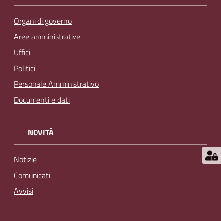
l
i
Organi di governo
n
Aree amministrative
e
Uffici
Politici
Tutti
Personale Amministrativo
gli
argomenti...
Documenti e dati
NOVITÀ
Seguici
su
Notizie
Comunicati
Avvisi