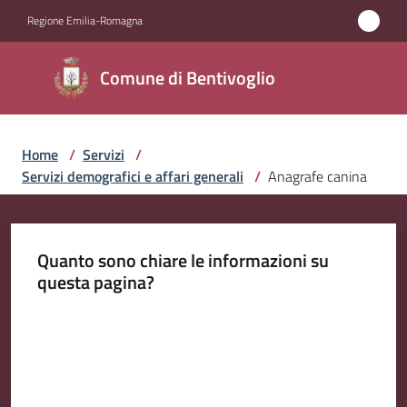
Vai al contenuto
Vai alla navigazione
Vai al footer
Regione Emilia-Romagna
Comune di
Comune di Bentivoglio
Bentivoglio
Home
/
Servizi
/
Amministrazione
Servizi demografici e affari generali
/
Anagrafe canina
Novità
Quanto sono chiare le informazioni su
Servizi
questa pagina?
Menu selezionato
Vivere
Valuta da 1 a 5 stelle
Bentivoglio