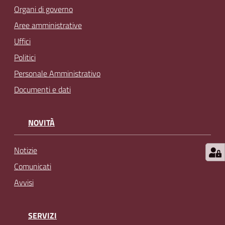
l
Organi di governo
i
Aree amministrative
n
Uffici
e
Politici
Personale Amministrativo
Tutti
gli
Documenti e dati
argomenti...
NOVITÀ
Seguici
Notizie
su
Comunicati
Avvisi
SERVIZI