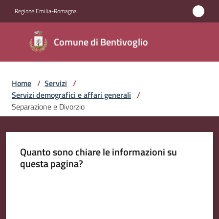
Vai al contenuto
Vai alla navigazione
Vai al footer
Regione Emilia-Romagna
Comune di
Comune di Bentivoglio
Bentivoglio
Home
/
Servizi
/
Amministrazione
Servizi demografici e affari generali
/
Separazione e Divorzio
Novità
Servizi
Quanto sono chiare le informazioni su
Menu selezionato
questa pagina?
Vivere
Bentivoglio
Valuta da 1 a 5 stelle