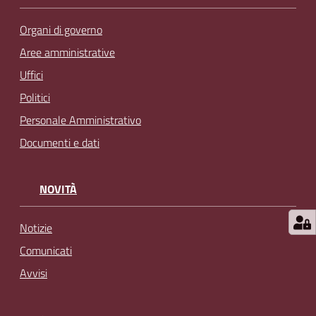
l
i
Organi di governo
n
Aree amministrative
e
Uffici
Politici
Tutti
Personale Amministrativo
gli
argomenti...
Documenti e dati
NOVITÀ
Seguici
su
Notizie
Comunicati
Avvisi