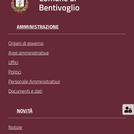
Bentivoglio
l
i
n
e
AMMINISTRAZIONE
Organi di governo
Tutti
gli
Aree amministrative
argomenti...
Uffici
Politici
Personale Amministrativo
Seguici
Documenti e dati
su
NOVITÀ
Notizie