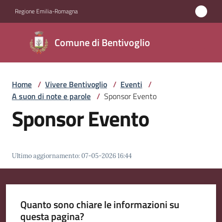
Vai al contenuto
Vai alla navigazione
Vai al footer
Regione Emilia-Romagna
Comune di
Comune di Bentivoglio
Bentivoglio
Home
/
Vivere Bentivoglio
/
Eventi
/
Amministrazione
A suon di note e parole
/
Sponsor Evento
Sponsor Evento
Novità
Servizi
Ultimo aggiornamento
:
07-05-2026 16:44
Vivere
Bentivoglio
Menu selezionato
Quanto sono chiare le informazioni su
questa pagina?