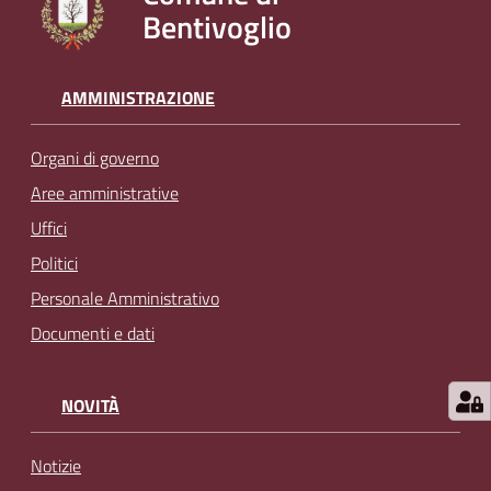
Bentivoglio
l
i
n
e
AMMINISTRAZIONE
Organi di governo
Tutti
gli
Aree amministrative
argomenti...
Uffici
Politici
Personale Amministrativo
Seguici
Documenti e dati
su
NOVITÀ
Notizie