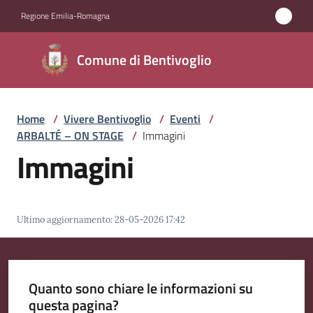
Vai al contenuto
Vai alla navigazione
Vai al footer
Regione Emilia-Romagna
Comune di
Comune di Bentivoglio
Bentivoglio
Home
/
Vivere Bentivoglio
/
Eventi
/
Amministrazione
ARBALTÉ – ON STAGE
/
Immagini
Immagini
Novità
Servizi
Ultimo aggiornamento
:
28-05-2026 17:42
Vivere
Bentivoglio
Menu selezionato
Quanto sono chiare le informazioni su
questa pagina?