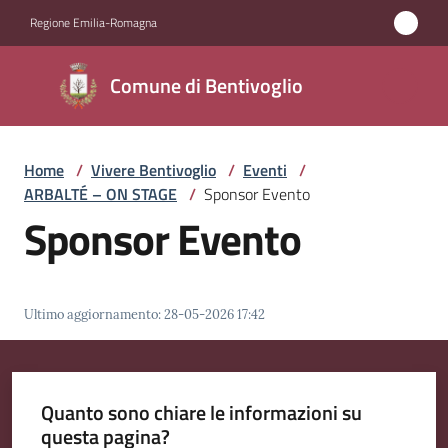
Vai al contenuto
Vai alla navigazione
Vai al footer
Regione Emilia-Romagna
Comune di
Comune di Bentivoglio
Bentivoglio
Home
/
Vivere Bentivoglio
/
Eventi
/
Amministrazione
ARBALTÉ – ON STAGE
/
Sponsor Evento
Sponsor Evento
Novità
Servizi
Ultimo aggiornamento
:
28-05-2026 17:42
Vivere
Bentivoglio
Menu selezionato
Quanto sono chiare le informazioni su
questa pagina?