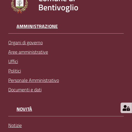
Bentivoglio
l
i
n
e
AMMINISTRAZIONE
Organi di governo
Tutti
gli
Aree amministrative
argomenti...
Uffici
Politici
Personale Amministrativo
Seguici
Documenti e dati
su
NOVITÀ
Notizie