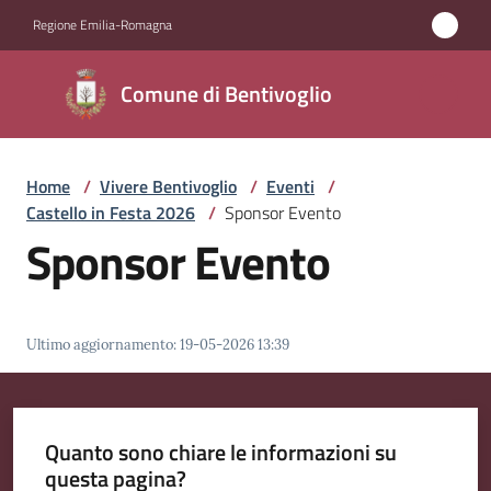
Vai al contenuto
Vai alla navigazione
Vai al footer
Regione Emilia-Romagna
Comune di
Comune di Bentivoglio
Bentivoglio
Home
/
Vivere Bentivoglio
/
Eventi
/
Amministrazione
Castello in Festa 2026
/
Sponsor Evento
Sponsor Evento
Novità
Servizi
Ultimo aggiornamento
:
19-05-2026 13:39
Vivere
Bentivoglio
Menu selezionato
Quanto sono chiare le informazioni su
questa pagina?