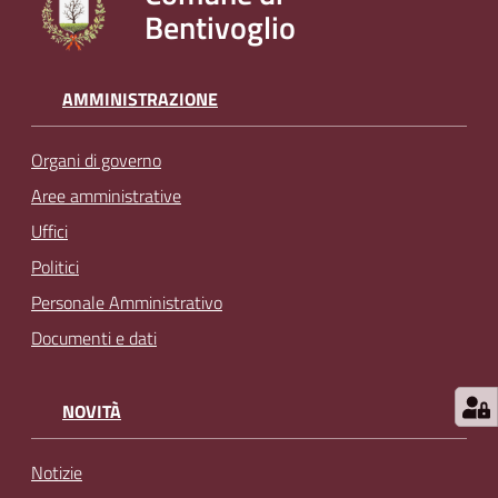
Bentivoglio
l
i
n
e
AMMINISTRAZIONE
Organi di governo
Tutti
gli
Aree amministrative
argomenti...
Uffici
Politici
Personale Amministrativo
Seguici
Documenti e dati
su
NOVITÀ
Notizie