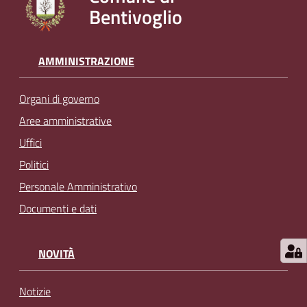
Bentivoglio
l
i
n
e
AMMINISTRAZIONE
Organi di governo
Tutti
gli
Aree amministrative
argomenti...
Uffici
Politici
Personale Amministrativo
Seguici
Documenti e dati
su
NOVITÀ
Notizie