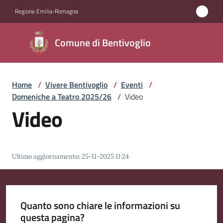
Vai al contenuto
Vai alla navigazione
Vai al footer
Regione Emilia-Romagna
Comune di
Comune di Bentivoglio
Bentivoglio
Home
/
Vivere Bentivoglio
/
Eventi
/
Amministrazione
Domeniche a Teatro 2025/26
/
Video
Video
Novità
Servizi
Ultimo aggiornamento
:
25-11-2025 11:24
Vivere
Bentivoglio
Menu selezionato
Quanto sono chiare le informazioni su
questa pagina?