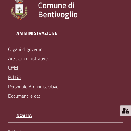
Comune di
l
Bentivoglio
i
n
e
AMMINISTRAZIONE
Tutti
Organi di governo
gli
argomenti...
Aree amministrative
Uffici
Politici
Seguici
Personale Amministrativo
su
Documenti e dati
NOVITÀ