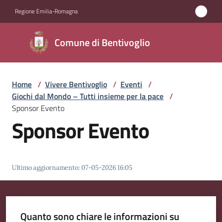
Vai al contenuto
Vai alla navigazione
Vai al footer
Regione Emilia-Romagna
Comune di
Comune di Bentivoglio
Bentivoglio
Home
/
Vivere Bentivoglio
/
Eventi
/
Amministrazione
Giochi dal Mondo – Tutti insieme per la pace
/
Sponsor Evento
Novità
Sponsor Evento
Servizi
Ultimo aggiornamento
:
07-05-2026 16:05
Vivere
Bentivoglio
Menu selezionato
Quanto sono chiare le informazioni su