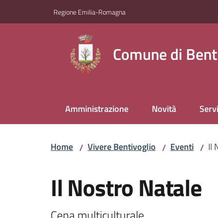
Vai al contenuto
Vai alla navigazione
Vai al footer
Regione Emilia-Romagna
Comune di Bent
Amministrazione
Novità
Servi
Home
Vivere Bentivoglio
Eventi
Il
/
/
/
Salta al contenuto
Il Nostro Natale
Cena multiculturale