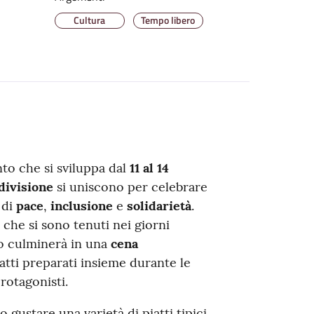
Cultura
Tempo libero
nto che si sviluppa dal
11 al 14
divisione
si uniscono per celebrare
 di
pace
,
inclusione
e
solidarietà
.
 che si sono tenuti nei giorni
o culminerà in una
cena
iatti preparati insieme durante le
rotagonisti.
o gustare una varietà di piatti tipici,