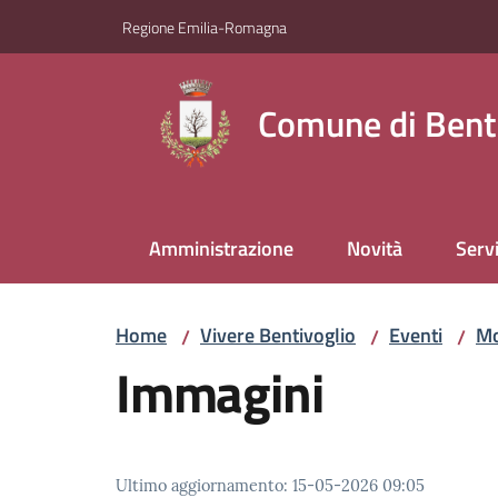
Vai al contenuto
Vai alla navigazione
Vai al footer
Regione Emilia-Romagna
Comune di Bent
Amministrazione
Novità
Servi
Home
Vivere Bentivoglio
Eventi
Mo
/
/
/
Immagini
Ultimo aggiornamento
:
15-05-2026 09:05