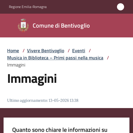
Vai al contenuto
Vai alla navigazione
Vai al footer
Regione Emilia-Romagna
Comune di
Comune di Bentivoglio
Bentivoglio
Home
/
Vivere Bentivoglio
/
Eventi
/
Amministrazione
Musica in Biblioteca – Primi passi nella musica
/
Immagini
Novità
Immagini
Servizi
Ultimo aggiornamento
:
13-05-2026 13:38
Vivere
Bentivoglio
Menu selezionato
Quanto sono chiare le informazioni su