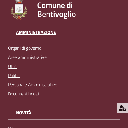
Comune di
l
Bentivoglio
i
n
e
AMMINISTRAZIONE
Tutti
Organi di governo
gli
argomenti...
Aree amministrative
Uffici
Politici
Seguici
Personale Amministrativo
su
Documenti e dati
NOVITÀ