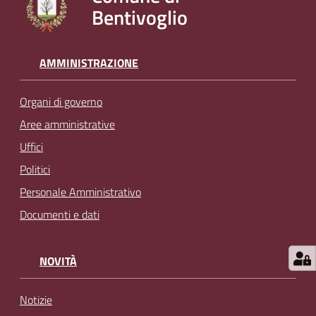
Bentivoglio
l
i
n
e
AMMINISTRAZIONE
Organi di governo
Tutti
gli
Aree amministrative
argomenti...
Uffici
Politici
Personale Amministrativo
Seguici
Documenti e dati
su
NOVITÀ
Notizie