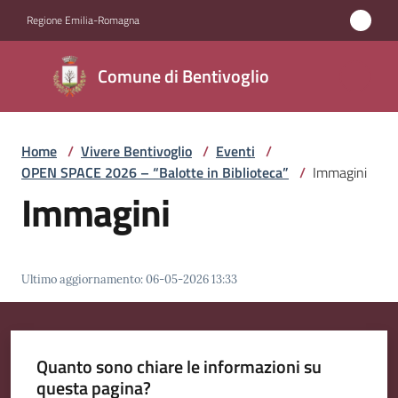
Vai al contenuto
Vai alla navigazione
Vai al footer
Regione Emilia-Romagna
Comune di
Comune di Bentivoglio
Bentivoglio
Home
/
Vivere Bentivoglio
/
Eventi
/
Amministrazione
OPEN SPACE 2026 – “Balotte in Biblioteca”
/
Immagini
Immagini
Novità
Servizi
Ultimo aggiornamento
:
06-05-2026 13:33
Vivere
Bentivoglio
Menu selezionato
Quanto sono chiare le informazioni su
questa pagina?