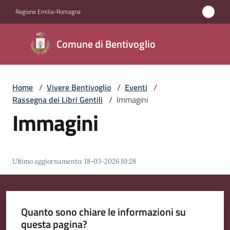
Vai al contenuto
Vai alla navigazione
Vai al footer
Regione Emilia-Romagna
Comune di
Comune di Bentivoglio
Bentivoglio
Home
/
Vivere Bentivoglio
/
Eventi
/
Amministrazione
Rassegna dei Libri Gentili
/
Immagini
Immagini
Novità
Servizi
Ultimo aggiornamento
:
18-03-2026 10:28
Vivere
Bentivoglio
Menu selezionato
Quanto sono chiare le informazioni su
questa pagina?