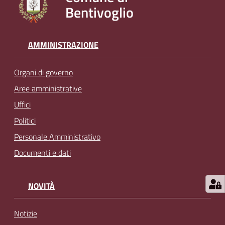
Bentivoglio
l
i
n
e
AMMINISTRAZIONE
Organi di governo
Tutti
gli
Aree amministrative
argomenti...
Uffici
Politici
Personale Amministrativo
Seguici
Documenti e dati
su
NOVITÀ
Notizie