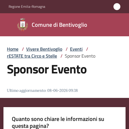
Vai al contenuto
Vai alla navigazione
Vai al footer
Regione Emilia-Romagna
Comune di
Comune di Bentivoglio
Bentivoglio
Home
/
Vivere Bentivoglio
/
Eventi
/
Amministrazione
rESTATE tra Circo e Stelle
/
Sponsor Evento
Sponsor Evento
Novità
Servizi
Ultimo aggiornamento
:
08-06-2026 09:38
Vivere
Bentivoglio
Menu selezionato
Quanto sono chiare le informazioni su
questa pagina?