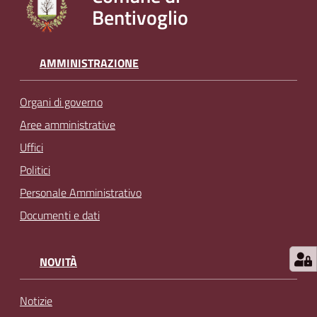
Bentivoglio
l
i
n
e
AMMINISTRAZIONE
Organi di governo
Tutti
gli
Aree amministrative
argomenti...
Uffici
Politici
Personale Amministrativo
Seguici
Documenti e dati
su
NOVITÀ
Notizie