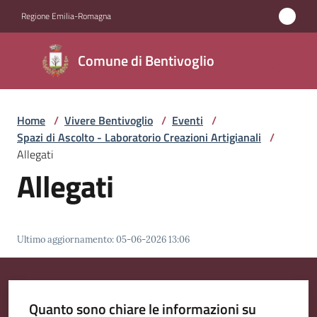
Vai al contenuto
Vai alla navigazione
Vai al footer
Regione Emilia-Romagna
Comune di
Comune di Bentivoglio
Bentivoglio
Home
/
Vivere Bentivoglio
/
Eventi
/
Amministrazione
Spazi di Ascolto - Laboratorio Creazioni Artigianali
/
Allegati
Novità
Allegati
Servizi
Ultimo aggiornamento
:
05-06-2026 13:06
Vivere
Bentivoglio
Menu selezionato
Quanto sono chiare le informazioni su