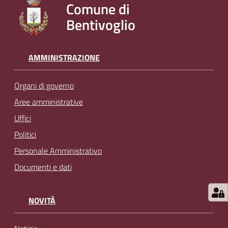
Comune di
l
Bentivoglio
i
n
e
AMMINISTRAZIONE
Tutti
Organi di governo
gli
argomenti...
Aree amministrative
Uffici
Politici
Seguici
Personale Amministrativo
su
Documenti e dati
NOVITÀ