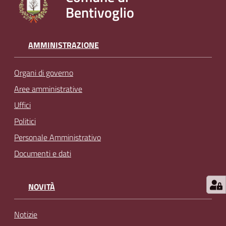
Bentivoglio
l
i
n
e
AMMINISTRAZIONE
Organi di governo
Tutti
gli
Aree amministrative
argomenti...
Uffici
Politici
Personale Amministrativo
Seguici
Documenti e dati
su
NOVITÀ
Notizie