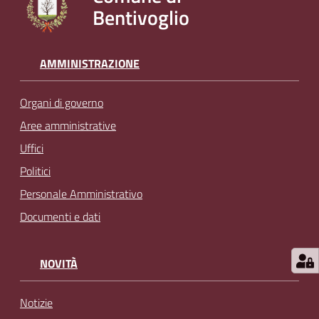
Bentivoglio
l
i
n
e
AMMINISTRAZIONE
Organi di governo
Tutti
gli
Aree amministrative
argomenti...
Uffici
Politici
Personale Amministrativo
Seguici
Documenti e dati
su
NOVITÀ
Notizie