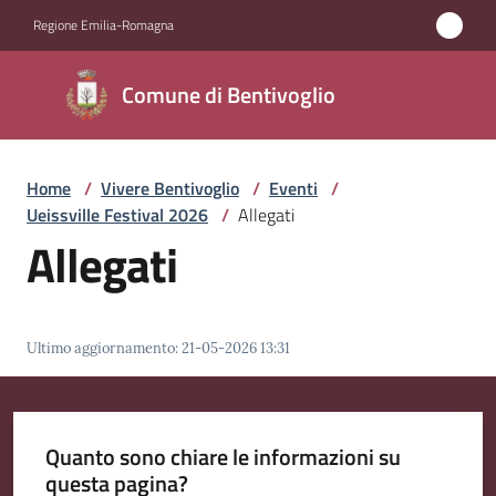
Vai al contenuto
Vai alla navigazione
Vai al footer
Regione Emilia-Romagna
Comune di
Comune di Bentivoglio
Bentivoglio
Home
/
Vivere Bentivoglio
/
Eventi
/
Amministrazione
Ueissville Festival 2026
/
Allegati
Allegati
Novità
Servizi
Ultimo aggiornamento
:
21-05-2026 13:31
Vivere
Bentivoglio
Menu selezionato
Quanto sono chiare le informazioni su
questa pagina?