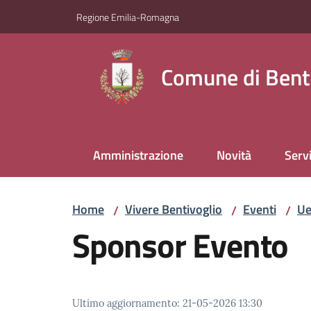
Vai al contenuto
Vai alla navigazione
Vai al footer
Regione Emilia-Romagna
Comune di Bent
Amministrazione
Novità
Servi
Home
Vivere Bentivoglio
Eventi
Ue
/
/
/
Sponsor Evento
Ultimo aggiornamento
:
21-05-2026 13:30