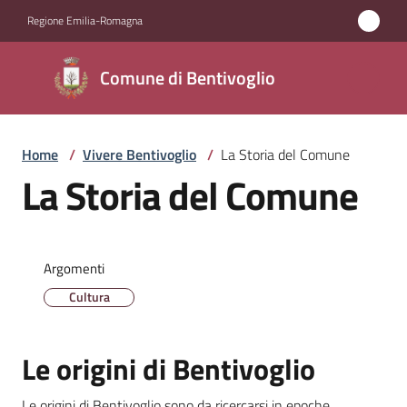
Vai al contenuto
Vai alla navigazione
Vai al footer
Regione Emilia-Romagna
Comune di
Comune di Bentivoglio
Bentivoglio
Home
/
Vivere Bentivoglio
/
La Storia del Comune
Amministrazione
La Storia del Comune
Novità
Servizi
Argomenti
Cultura
Vivere
Bentivoglio
Le origini di Bentivoglio
Menu selezionato
Le origini di Bentivoglio sono da ricercarsi in epoche