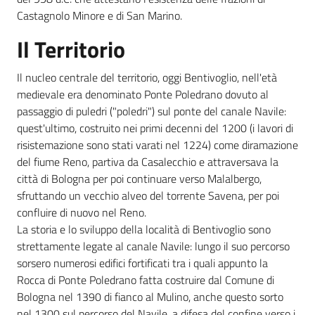
l
Castagnolo Minore e di San Marino.
i
Il Territorio
n
e
Il nucleo centrale del territorio, oggi Bentivoglio, nell'età
medievale era denominato Ponte Poledrano dovuto al
Tutti
passaggio di puledri ("poledri") sul ponte del canale Navile:
gli
quest'ultimo, costruito nei primi decenni del 1200 (i lavori di
argomenti...
risistemazione sono stati varati nel 1224) come diramazione
del fiume Reno, partiva da Casalecchio e attraversava la
città di Bologna per poi continuare verso Malalbergo,
sfruttando un vecchio alveo del torrente Savena, per poi
Seguici
confluire di nuovo nel Reno.
su
La storia e lo sviluppo della località di Bentivoglio sono
strettamente legate al canale Navile: lungo il suo percorso
sorsero numerosi edifici fortificati tra i quali appunto la
Rocca di Ponte Poledrano fatta costruire dal Comune di
Bologna nel 1390 di fianco al Mulino, anche questo sorto
nel 1300 sul percorso del Navile, a difesa del confine verso i