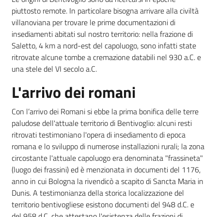
piuttosto remote. In particolare bisogna arrivare alla civiltà
villanoviana per trovare le prime documentazioni di
Amministrazione
insediamenti abitati sul nostro territorio: nella frazione di
Trasparente
Saletto, 4 km a nord-est del capoluogo, sono infatti state
ritrovate alcune tombe a cremazione databili nel 930 a.C. e
A
una stele del VI secolo a.C.
l
b
L'arrivo dei romani
o
P
Con l’arrivo dei Romani si ebbe la prima bonifica delle terre
r
paludose dell'attuale territorio di Bentivoglio: alcuni resti
e
ritrovati testimoniano l'opera di insediamento di epoca
t
romana e lo sviluppo di numerose installazioni rurali; la zona
o
circostante l'attuale capoluogo era denominata "frassineta"
r
(luogo dei frassini) ed è menzionata in documenti del 1176,
i
anno in cui Bologna la rivendicò a scapito di Sancta Maria in
o
Dunis. A testimonianza della storica localizzazione del
o
territorio bentivogliese esistono documenti del 948 d.C. e
n
del 958 d.C. che attestano l'esistenza delle frazioni di