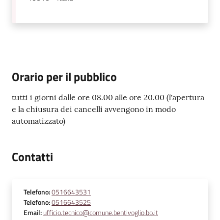
l
i
n
e
Tutti
Orario per il pubblico
gli
argomenti...
tutti i giorni dalle ore 08.00 alle ore 20.00 (l'apertura
e la chiusura dei cancelli avvengono in modo
automatizzato)
Seguici
su
Contatti
Telefono
:
0516643531
Telefono
:
0516643525
Email
:
ufficio.tecnico@comune.bentivoglio.bo.it