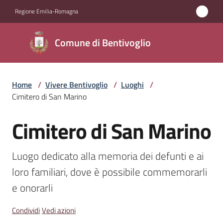
Vai al contenuto
Vai alla navigazione
Vai al footer
Regione Emilia-Romagna
Comune di
Comune di Bentivoglio
Bentivoglio
Home
/
Vivere Bentivoglio
/
Luoghi
/
Amministrazione
Cimitero di San Marino
Novità
Cimitero di San Marino
Salta al contenuto
Servizi
Luogo dedicato alla memoria dei defunti e ai 
loro familiari, dove è possibile commemorarli 
Vivere
Bentivoglio
e onorarli
Menu selezionato
Condividi
Vedi azioni