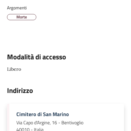
Argomenti
Amministrazione
Morte
Trasparente
A
l
b
Modalità di accesso
o
P
Libero
r
e
t
Indirizzo
o
r
i
Cimitero di San Marino
o
o
Via Capo d'Argine, 16 - Bentivoglio
n
40010 - Italia