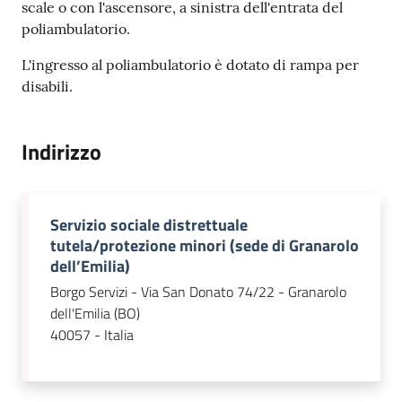
scale o con l'ascensore, a sinistra dell'entrata del
l
poliambulatorio.
i
n
L'ingresso al poliambulatorio è dotato di rampa per
e
disabili.
Tutti
Indirizzo
gli
argomenti...
Servizio sociale distrettuale
tutela/protezione minori (sede di Granarolo
Seguici
dell’Emilia)
su
Borgo Servizi - Via San Donato 74/22 - Granarolo
dell'Emilia (BO)
40057 - Italia