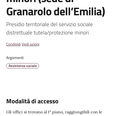
Granarolo dell’Emilia)
Amministrazione
Trasparente
Presidio territoriale del servizio sociale 
distrettuale tutela/protezione minori
A
l
Condividi
Vedi azioni
b
o
Argomenti
P
r
Assistenza sociale
e
t
o
r
i
Modalità di accesso
o
o
Gli uffici si trovano al 1° piano, raggiungibili con le
n