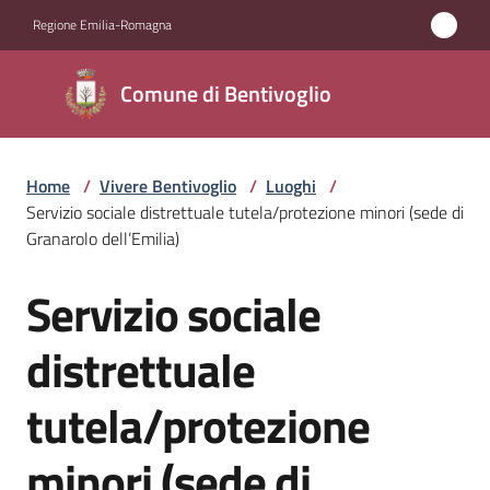
Vai al contenuto
Vai alla navigazione
Vai al footer
Regione Emilia-Romagna
Comune di
Comune di Bentivoglio
Bentivoglio
Home
/
Vivere Bentivoglio
/
Luoghi
/
Amministrazione
Servizio sociale distrettuale tutela/protezione minori (sede di
Granarolo dell’Emilia)
Novità
Servizio sociale
Salta al contenuto
Servizi
distrettuale
Vivere
tutela/protezione
Bentivoglio
Menu selezionato
minori (sede di