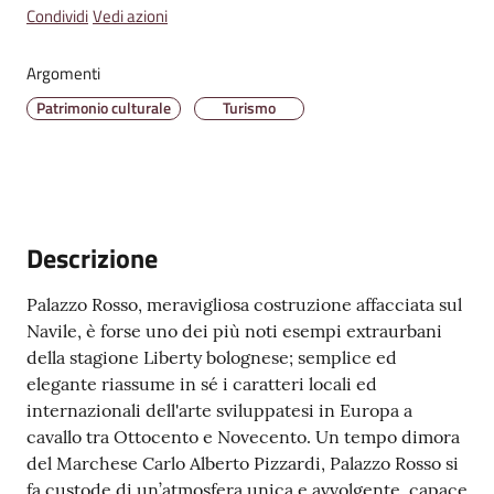
Condividi
Vedi azioni
Amministrazione
Argomenti
Trasparente
Patrimonio culturale
Turismo
A
l
b
o
P
Descrizione
r
e
Palazzo Rosso, meravigliosa costruzione affacciata sul
t
Navile, è forse uno dei più noti esempi extraurbani
o
della stagione Liberty bolognese; semplice ed
r
elegante riassume in sé i caratteri locali ed
i
internazionali dell'arte sviluppatesi in Europa a
o
cavallo tra Ottocento e Novecento. Un tempo dimora
o
del Marchese Carlo Alberto Pizzardi, Palazzo Rosso si
n
fa custode di un’atmosfera unica e avvolgente, capace