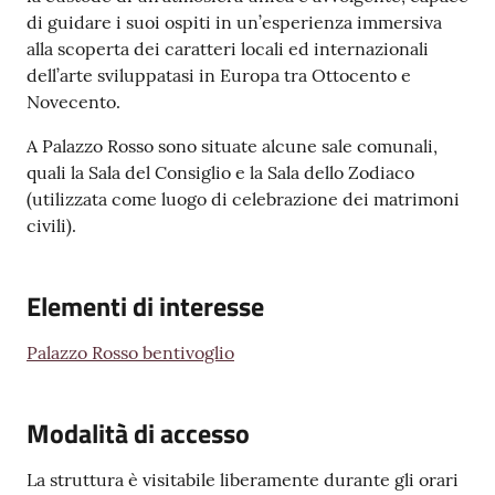
l
di guidare i suoi ospiti in un’esperienza immersiva
i
alla scoperta dei caratteri locali ed internazionali
n
dell’arte sviluppatasi in Europa tra Ottocento e
e
Novecento.
A Palazzo Rosso sono situate alcune sale comunali,
Tutti
quali la Sala del Consiglio e la Sala dello Zodiaco
gli
(utilizzata come luogo di celebrazione dei matrimoni
argomenti...
civili).
Elementi di interesse
Seguici
su
Palazzo Rosso bentivoglio
Modalità di accesso
La struttura è visitabile liberamente durante gli orari