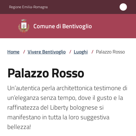
Vai al contenuto
Vai alla navigazione
Vai al footer
Regione Emilia-Romagna
Comune di
Comune di Bentivoglio
Bentivoglio
Home
/
Vivere Bentivoglio
/
Luoghi
/
Palazzo Rosso
Amministrazione
Palazzo Rosso
Salta al contenuto
Novità
Un’autentica perla architettonica testimone di 
Servizi
un’eleganza senza tempo, dove il gusto e la 
Vivere
raffinatezza del Liberty bolognese si 
Bentivoglio
manifestano in tutta la loro suggestiva 
Menu selezionato
bellezza!