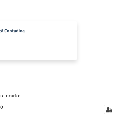
ltà Contadina
te orario:
30