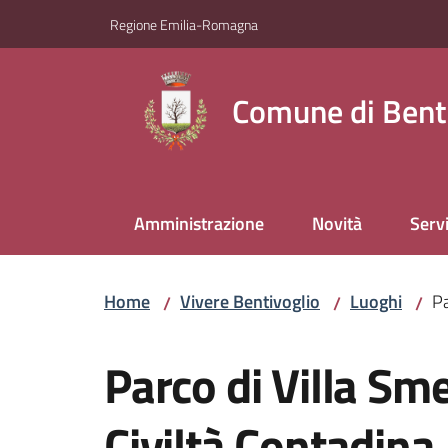
Vai al contenuto
Vai alla navigazione
Vai al footer
Regione Emilia-Romagna
Comune di Bent
Amministrazione
Novità
Servi
Home
Vivere Bentivoglio
Luoghi
Pa
/
/
/
Salta al contenuto
Parco di Villa Sm
Civiltà Contadina