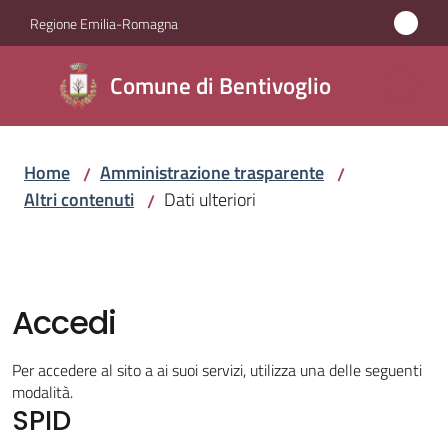
Vai al contenuto
Vai alla navigazione
Vai al footer
Regione Emilia-Romagna
Comune di
Comune di Bentivoglio
Bentivoglio
Home
Amministrazione trasparente
/
/
Amministrazione
Altri contenuti
Dati ulteriori
/
Menu selezionato
Novità
Servizi
Accedi
Vivere
Per accedere al sito a ai suoi servizi, utilizza una delle seguenti
Bentivoglio
modalità.
SPID