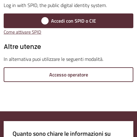
Log in with SPID, the public digital identity system.
Amministrazione
Accedi con SPID o CIE
Trasparente
Come attivare SPID
Menu selezionato
A
Altre utenze
l
In alternativa puoi utilizzare le seguenti modalità.
b
o
Accesso operatore
P
r
e
t
o
r
i
Quanto sono chiare le informazioni su
o